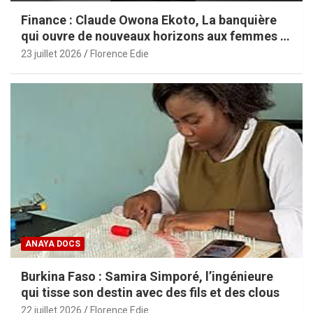
Finance : Claude Owona Ekoto, La banquière
qui ouvre de nouveaux horizons aux femmes et
aux PME africaines
23 juillet 2026
Florence Edie
ANAYA DOCS
Burkina Faso : Samira Simporé, l’ingénieure
qui tisse son destin avec des fils et des clous
22 juillet 2026
Florence Edie