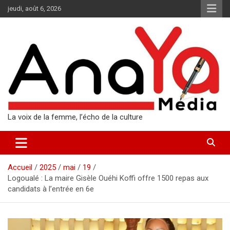
Aller
jeudi, août 6, 2026
au
contenu
La voix de la femme, l’écho de la culture
Accueil
2025
mai
19
Logoualé : La maire Gisèle Ouéhi Koffi offre 1500 repas aux
candidats à l’entrée en 6e