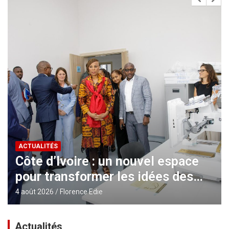
ACTUALITÉS
Côte d’Ivoire : un nouvel espace
pour transformer les idées des
jeunes en entreprises innovantes
4 août 2026
Florence Edie
Actualités