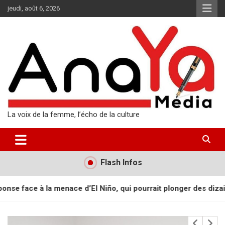
Aller
jeudi, août 6, 2026
au
contenu
La voix de la femme, l’écho de la culture
Flash Infos
ourrait plonger des dizaines de millions de personnes dans l’