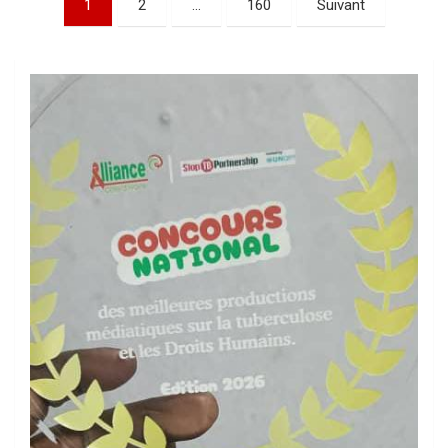
1
2
…
160
Suivant
des
publications