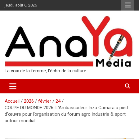
Aller
jeudi, août 6, 2026
au
contenu
La voix de la femme, l’écho de la culture
Accueil
2026
février
24
COUPE DU MONDE 2026: L’Ambassadeur Inza Camara à pied
d’œuvre pour l’organisation du forum agro industrie & sport
autour mondial