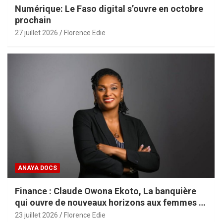
Numérique: Le Faso digital s’ouvre en octobre
prochain
27 juillet 2026
Florence Edie
ANAYA DOCS
Finance : Claude Owona Ekoto, La banquière
qui ouvre de nouveaux horizons aux femmes et
aux PME africaines
23 juillet 2026
Florence Edie