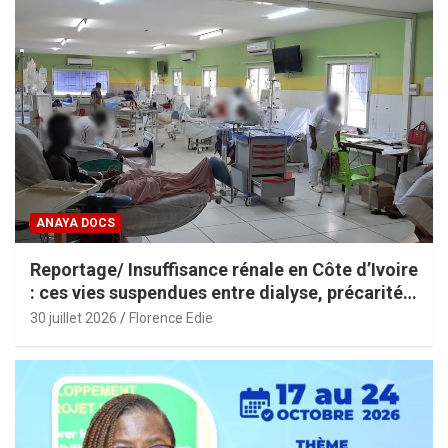
ANAYA DOCS
Reportage/ Insuffisance rénale en Côte d’Ivoire
: ces vies suspendues entre dialyse, précarité
et espoir
30 juillet 2026
Florence Edie