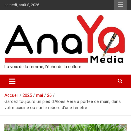
Aller
samedi, août 8, 2026
au
contenu
La voix de la femme, l’écho de la culture
Accueil
2025
mai
26
Gardez toujours un pied d’Aloès Vera à portée de main, dans
votre cuisine ou sur le rebord d’une fenêtre