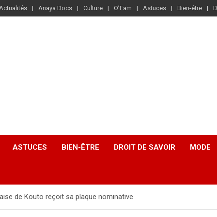
Actualités
Anaya Docs
Culture
O’Fam
Astuces
Bien-être
D
ASTUCES
BIEN-ÊTRE
DROIT DE SAVOIR
MODE
aise de Kouto reçoit sa plaque nominative