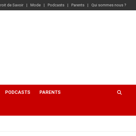
roit de Savoir
Mode
Podcasts
Parents
Qui sommes nous ?
PODCASTS
PARENTS