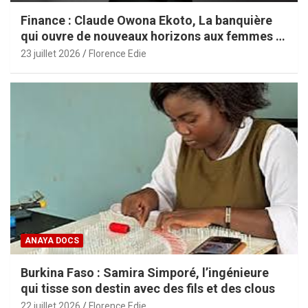
Finance : Claude Owona Ekoto, La banquière
qui ouvre de nouveaux horizons aux femmes et
aux PME africaines
23 juillet 2026
Florence Edie
ANAYA DOCS
Burkina Faso : Samira Simporé, l’ingénieure
qui tisse son destin avec des fils et des clous
22 juillet 2026
Florence Edie