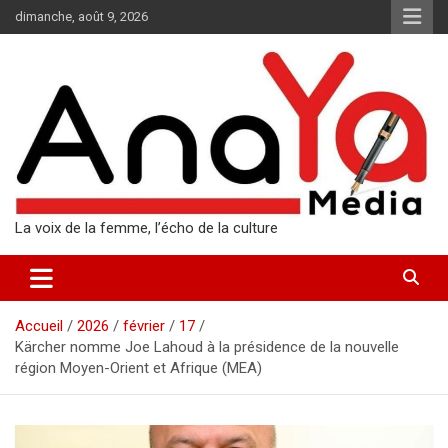
Aller
dimanche, août 9, 2026
au
contenu
La voix de la femme, l’écho de la culture
Accueil
2026
février
17
Kärcher nomme Joe Lahoud à la présidence de la nouvelle
région Moyen-Orient et Afrique (MEA)