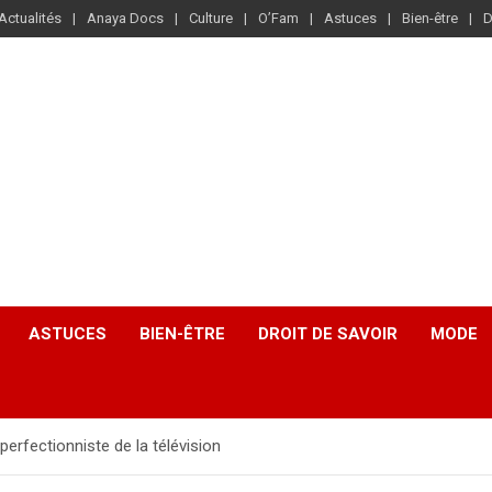
Actualités
Anaya Docs
Culture
O’Fam
Astuces
Bien-être
D
ASTUCES
BIEN-ÊTRE
DROIT DE SAVOIR
MODE
 perfectionniste de la télévision