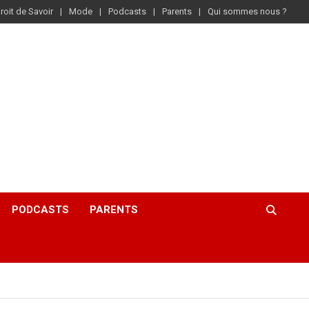
roit de Savoir
Mode
Podcasts
Parents
Qui sommes nous ?
PODCASTS
PARENTS