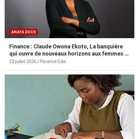
ANAYA DOCS
Finance : Claude Owona Ekoto, La banquière
qui ouvre de nouveaux horizons aux femmes et
aux PME africaines
23 juillet 2026
Florence Edie