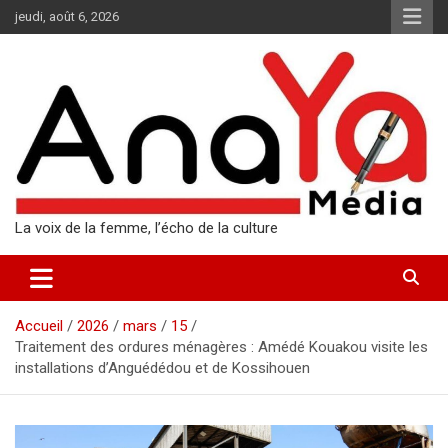
Aller
jeudi, août 6, 2026
au
contenu
La voix de la femme, l’écho de la culture
Accueil
2026
mars
15
Traitement des ordures ménagères : Amédé Kouakou visite les
installations d’Anguédédou et de Kossihouen