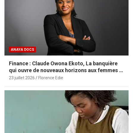
ANAYA DOCS
Finance : Claude Owona Ekoto, La banquière
qui ouvre de nouveaux horizons aux femmes et
aux PME africaines
23 juillet 2026
Florence Edie