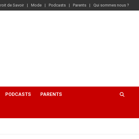
roit de Savoir
Mode
Podcasts
Parents
Qui sommes nous ?
PODCASTS
PARENTS