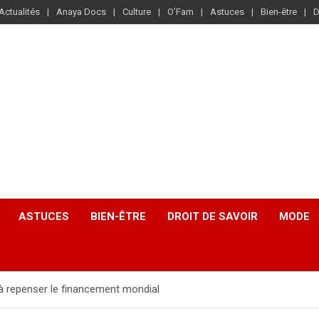
Actualités
Anaya Docs
Culture
O’Fam
Astuces
Bien-être
D
ASTUCES
BIEN-ÊTRE
DROIT DE SAVOIR
MODE
 à repenser le financement mondial