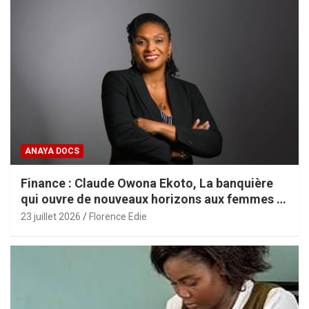
ANAYA DOCS
Finance : Claude Owona Ekoto, La banquière
qui ouvre de nouveaux horizons aux femmes et
aux PME africaines
23 juillet 2026
Florence Edie