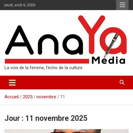
Aller
jeudi, août 6, 2026
au
contenu
La voix de la femme, l’écho de la culture
Accueil
2025
novembre
11
Jour :
11 novembre 2025