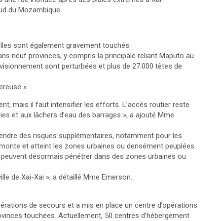
 sud du Mozambique.
ielles sont également gravement touchés.
s neuf provinces, y compris la principale reliant Maputo au
visionnement sont perturbées et plus de 27.000 têtes de
ereuse ».
 mais il faut intensifier les efforts. L’accès routier reste
uies et aux lâchers d’eau des barrages », a ajouté Mme
gendre des risques supplémentaires, notamment pour les
s monte et atteint les zones urbaines ou densément peuplées.
opo peuvent désormais pénétrer dans des zones urbaines ou
ille de Xai-Xai », a détaillé Mme Emerson.
pérations de secours et a mis en place un centre d’opérations
rovinces touchées. Actuellement, 50 centres d’hébergement