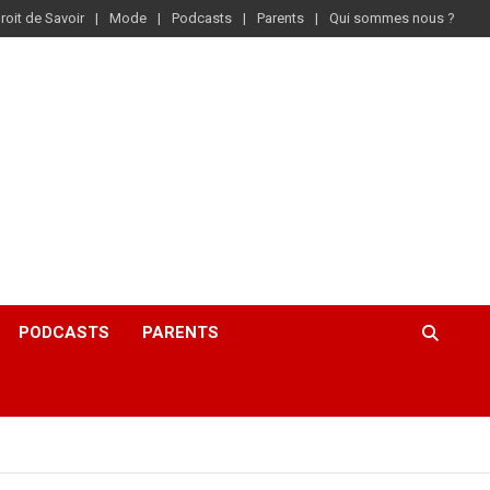
roit de Savoir
Mode
Podcasts
Parents
Qui sommes nous ?
PODCASTS
PARENTS