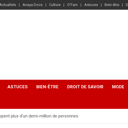
Actualités
Anaya Docs
Culture
O’Fam
Astuces
Bien-être
D
ASTUCES
BIEN-ÊTRE
DROIT DE SAVOIR
MODE
ppent plus d’un demi-million de personnes