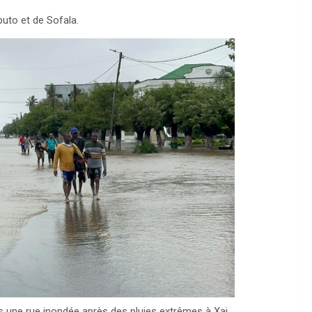
puto et de Sofala.
 une rue inondée après des pluies extrêmes à Xai