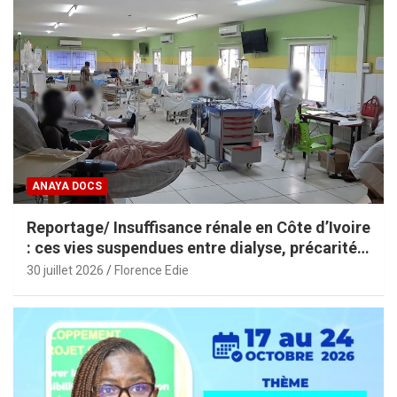
ANAYA DOCS
Reportage/ Insuffisance rénale en Côte d’Ivoire
: ces vies suspendues entre dialyse, précarité
et espoir
30 juillet 2026
Florence Edie