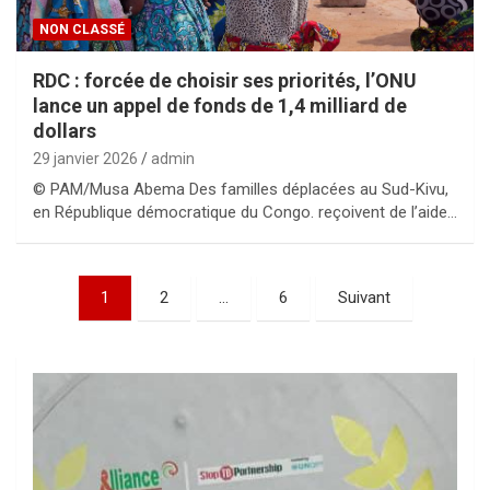
NON CLASSÉ
RDC : forcée de choisir ses priorités, l’ONU
lance un appel de fonds de 1,4 milliard de
dollars
29 janvier 2026
admin
© PAM/Musa Abema Des familles déplacées au Sud-Kivu,
en République démocratique du Congo. reçoivent de l’aide…
Pagination
1
2
…
6
Suivant
des
publications