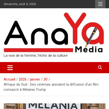
Aller
dimanche, août 9, 2026
au
contenu
La voix de la femme, l’écho de la culture
Accueil
2026
janvier
30
Afrique du Sud : Des cinémas annulent la diffusion d’un film
consacré à Melania Trump