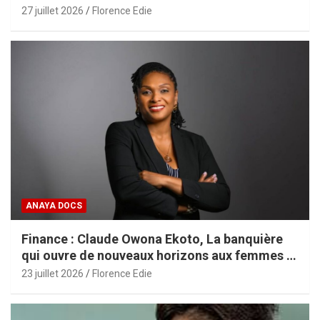
27 juillet 2026
Florence Edie
ANAYA DOCS
Finance : Claude Owona Ekoto, La banquière
qui ouvre de nouveaux horizons aux femmes et
aux PME africaines
23 juillet 2026
Florence Edie