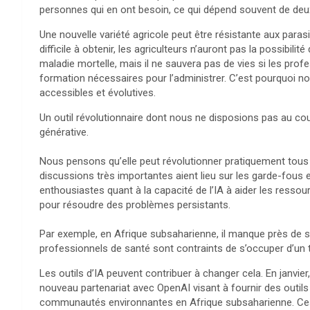
personnes qui en ont besoin, ce qui dépend souvent de deux 
Une nouvelle variété agricole peut être résistante aux parasi
difficile à obtenir, les agriculteurs n’auront pas la possibilit
maladie mortelle, mais il ne sauvera pas de vies si les pro
formation nécessaires pour l’administrer. C’est pourquoi n
accessibles et évolutives.
Un outil révolutionnaire dont nous ne disposions pas au cou
générative.
Nous pensons qu’elle peut révolutionner pratiquement tous 
discussions très importantes aient lieu sur les garde-fou
enthousiastes quant à la capacité de l’IA à aider les ressourc
pour résoudre des problèmes persistants.
Par exemple, en Afrique subsaharienne, il manque près de s
professionnels de santé sont contraints de s’occuper d’un 
Les outils d’IA peuvent contribuer à changer cela. En janvie
nouveau partenariat avec OpenAI visant à fournir des outils 
communautés environnantes en Afrique subsaharienne. Ces 