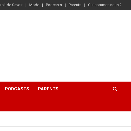
roit de Savoir
Mode
Podcasts
Parents
Qui sommes nous ?
PODCASTS
PARENTS