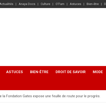
Actualités
Anaya Docs
Culture
O’Fam
Astuces
Bien-être
D
ASTUCES
BIEN-ÊTRE
DROIT DE SAVOIR
MODE
e la Fondation Gates expose une feuille de route pour le progrès.