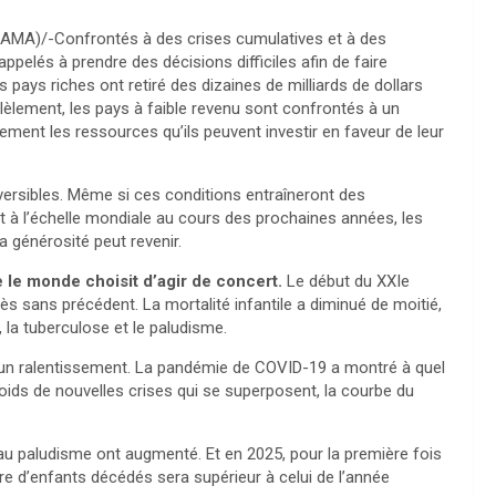
AMA)/-Confrontés à des crises cumulatives et à des
ppelés à prendre des décisions difficiles afin de faire
pays riches ont retiré des dizaines de milliards de dollars
èlement, les pays à faible revenu sont confrontés à un
ement les ressources qu’ils peuvent investir en faveur de leur
rréversibles. Même si ces conditions entraîneront des
 à l’échelle mondiale au cours des prochaines années, les
a générosité peut revenir.
e le monde choisit d’agir de concert.
Le début du XXIe
s sans précédent. La mortalité infantile a diminué de moitié,
la tuberculose et le paludisme.
un ralentissement. La pandémie de COVID-19 a montré à quel
 poids de nouvelles crises qui se superposent, la courbe du
 au paludisme ont augmenté. Et en 2025, pour la première fois
bre d’enfants décédés sera supérieur à celui de l’année