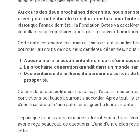
saine et de réaliser pleinement son potentiel.
Au cours des deux prochaines décennies, nous pensons
créée pourront enfin être résolus, une fois pour toutes
historique l’année dernière : la Fondation Gates va accélére
de dollars supplémentaires pour aider à sauver et améliore
Cette date est encore loin, mais si l’histoire est un indicateu
pourquoi, au cours de nos deux dernières décennies, nous no
Aucune mère ni aucun enfant ne meurt d’une cause 
La prochaine génération grandit dans un monde sans
Des centaines de millions de personnes sortent de la
prospérité.
Ce sont là des objectifs sur lesquels, je l’espère, des per
convictions politiques pourront s’accorder. Après tout, ils
d’une manière ou d’une autre, enseignent à leurs enfants.
Depuis que nous avons annoncé notre intention d’accélére
avons reçu beaucoup de questions. L’une d’entre elles revie
lettre :