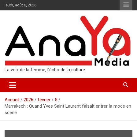
Aller
jeudi, août 6, 2026
au
contenu
La voix de la femme, l’écho de la culture
Accueil
2026
février
5
Marrakech : Quand Yves Saint Laurent faisait entrer la mode en
scène