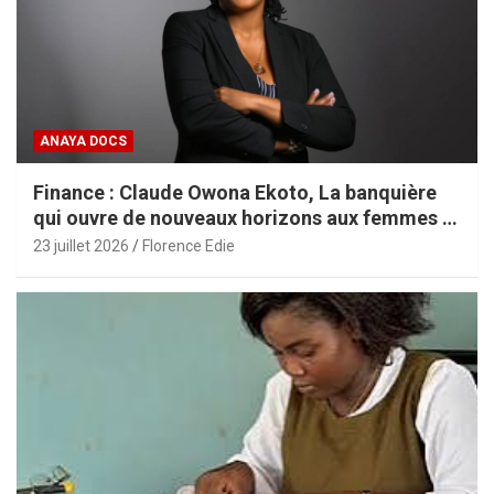
ANAYA DOCS
Finance : Claude Owona Ekoto, La banquière
qui ouvre de nouveaux horizons aux femmes et
aux PME africaines
23 juillet 2026
Florence Edie