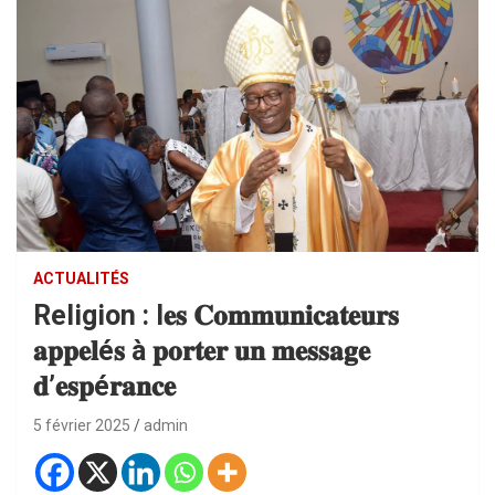
ACTUALITÉS
Religion : l𝐞𝐬 𝐂𝐨𝐦𝐦𝐮𝐧𝐢𝐜𝐚𝐭𝐞𝐮𝐫𝐬
𝐚𝐩𝐩𝐞𝐥é𝐬 à 𝐩𝐨𝐫𝐭𝐞𝐫 𝐮𝐧 𝐦𝐞𝐬𝐬𝐚𝐠𝐞
𝐝’𝐞𝐬𝐩é𝐫𝐚𝐧𝐜𝐞
5 février 2025
admin