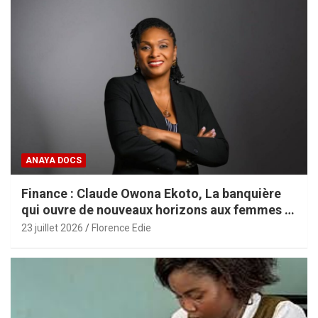
ANAYA DOCS
Finance : Claude Owona Ekoto, La banquière
qui ouvre de nouveaux horizons aux femmes et
aux PME africaines
23 juillet 2026
Florence Edie