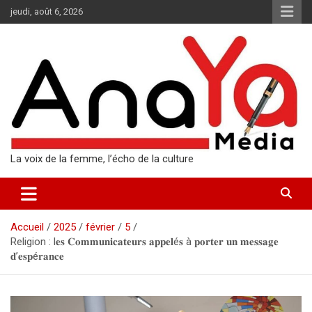
Aller
jeudi, août 6, 2026
au
contenu
La voix de la femme, l’écho de la culture
Accueil
2025
février
5
Religion : l𝐞𝐬 𝐂𝐨𝐦𝐦𝐮𝐧𝐢𝐜𝐚𝐭𝐞𝐮𝐫𝐬 𝐚𝐩𝐩𝐞𝐥é𝐬 à 𝐩𝐨𝐫𝐭𝐞𝐫 𝐮𝐧 𝐦𝐞𝐬𝐬𝐚𝐠𝐞
𝐝’𝐞𝐬𝐩é𝐫𝐚𝐧𝐜𝐞