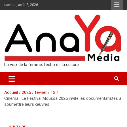
Aller
samedi, août 8, 2026
au
contenu
La voix de la femme, l’écho de la culture
Accueil
2025
février
12
Cinéma : Le Festival Moussa 2025 invite les documentaristes à
soumettre leurs œuvres