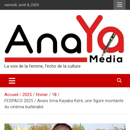
Aller
samedi, août 8, 2026
au
contenu
La voix de la femme, l’écho de la culture
Accueil
2025
février
18
FESPACO 2025 / Anaïs Irma Kayaba Kéré, une figure montante
du cinéma burkinabé