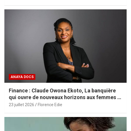
ANAYA DOCS
Finance : Claude Owona Ekoto, La banquière
qui ouvre de nouveaux horizons aux femmes et
aux PME africaines
23 juillet 2026
Florence Edie