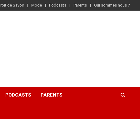
roit de Savoir
Mode
Podcasts
Parents
Qui sommes nous ?
PODCASTS
PARENTS