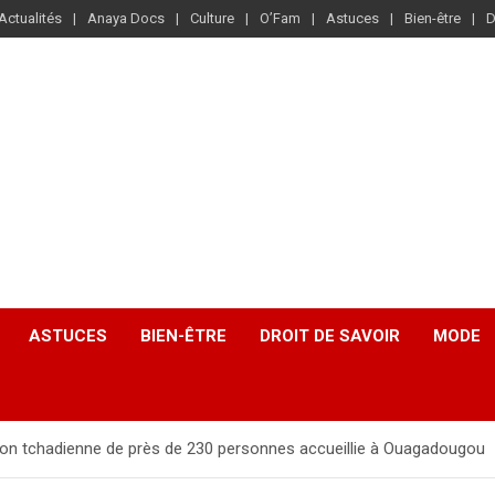
Actualités
Anaya Docs
Culture
O’Fam
Astuces
Bien-être
D
ASTUCES
BIEN-ÊTRE
DROIT DE SAVOIR
MODE
ion tchadienne de près de 230 personnes accueillie à Ouagadougou