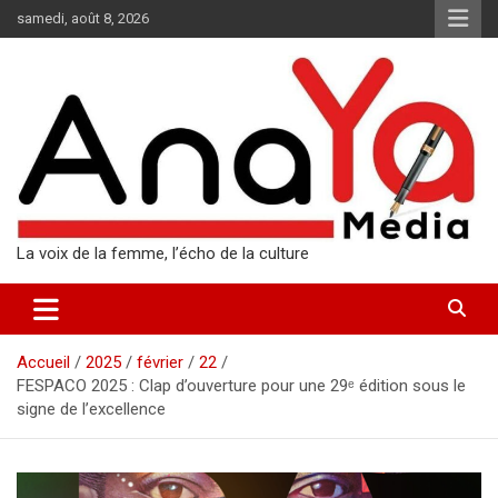
Aller
samedi, août 8, 2026
au
contenu
La voix de la femme, l’écho de la culture
Accueil
2025
février
22
FESPACO 2025 : Clap d’ouverture pour une 29ᵉ édition sous le
signe de l’excellence