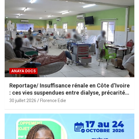
ANAYA DOCS
Reportage/ Insuffisance rénale en Côte d’Ivoire
: ces vies suspendues entre dialyse, précarité
et espoir
30 juillet 2026
Florence Edie