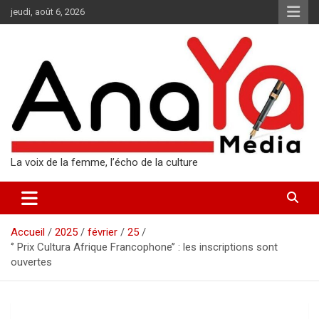
Aller
jeudi, août 6, 2026
au
contenu
La voix de la femme, l’écho de la culture
Accueil
2025
février
25
‘’ Prix Cultura Afrique Francophone’’ : les inscriptions sont
ouvertes