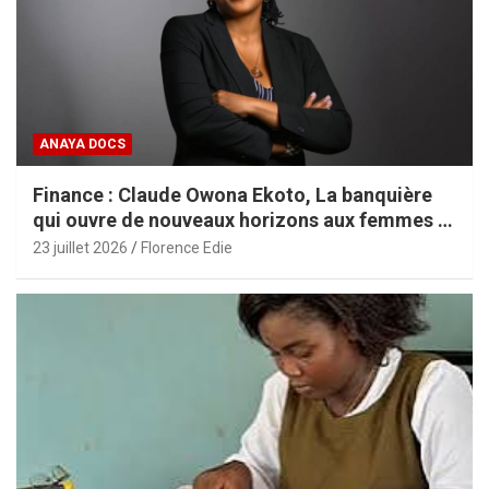
ANAYA DOCS
Finance : Claude Owona Ekoto, La banquière
qui ouvre de nouveaux horizons aux femmes et
aux PME africaines
23 juillet 2026
Florence Edie