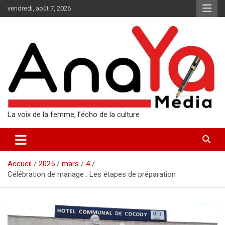
Aller
vendredi, août 7, 2026
au
contenu
La voix de la femme, l’écho de la culture
Accueil
2025
mars
4
Célébration de mariage : Les étapes de préparation