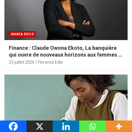
ANAYA DOCS
Finance : Claude Owona Ekoto, La banquière
qui ouvre de nouveaux horizons aux femmes et
aux PME africaines
23 juillet 2026
Florence Edie