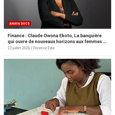
ANAYA DOCS
Finance : Claude Owona Ekoto, La banquière
qui ouvre de nouveaux horizons aux femmes et
aux PME africaines
23 juillet 2026
Florence Edie