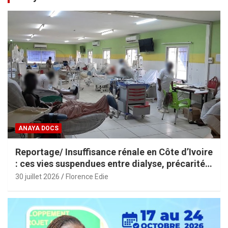
ANAYA DOCS
Reportage/ Insuffisance rénale en Côte d’Ivoire
: ces vies suspendues entre dialyse, précarité
et espoir
30 juillet 2026
Florence Edie