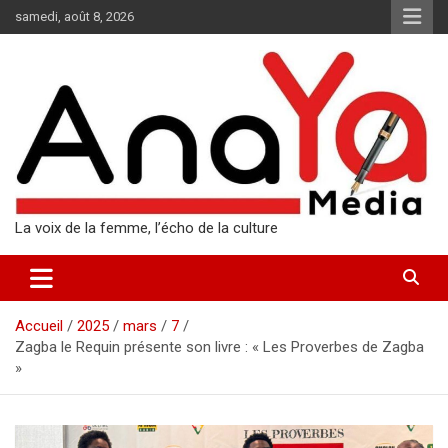
Aller
samedi, août 8, 2026
au
contenu
La voix de la femme, l’écho de la culture
Accueil
2025
mars
7
Zagba le Requin présente son livre : « Les Proverbes de Zagba
»