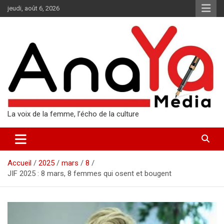
Aller
jeudi, août 6, 2026
au
contenu
La voix de la femme, l’écho de la culture
Accueil
2025
mars
8
JIF 2025 : 8 mars, 8 femmes qui osent et bougent