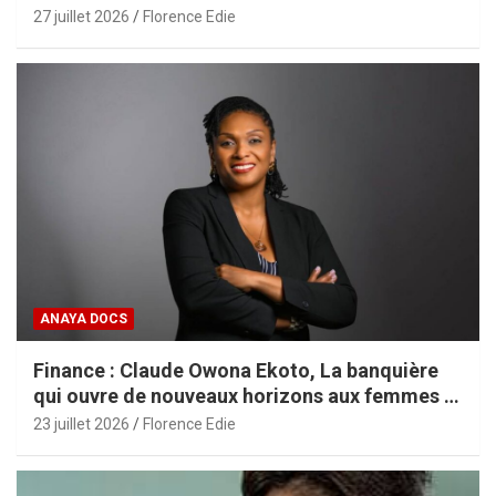
27 juillet 2026
Florence Edie
ANAYA DOCS
Finance : Claude Owona Ekoto, La banquière
qui ouvre de nouveaux horizons aux femmes et
aux PME africaines
23 juillet 2026
Florence Edie