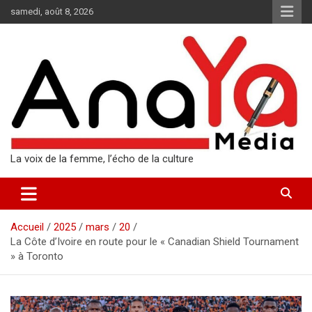
Aller
samedi, août 8, 2026
au
contenu
La voix de la femme, l’écho de la culture
Accueil
2025
mars
20
La Côte d’Ivoire en route pour le « Canadian Shield Tournament
» à Toronto