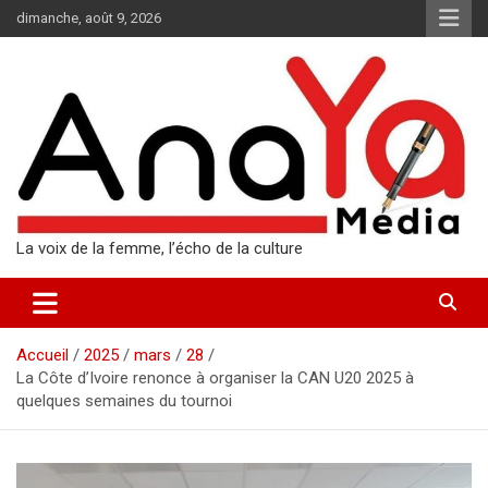
Aller
dimanche, août 9, 2026
au
contenu
La voix de la femme, l’écho de la culture
Accueil
2025
mars
28
La Côte d’Ivoire renonce à organiser la CAN U20 2025 à
quelques semaines du tournoi