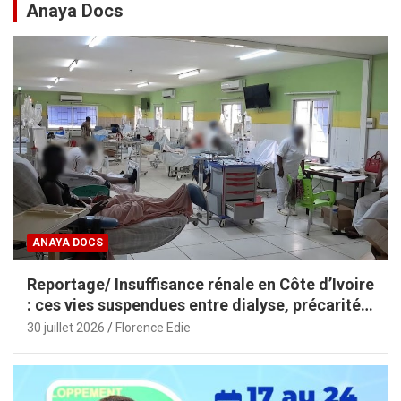
Anaya Docs
ANAYA DOCS
Reportage/ Insuffisance rénale en Côte d’Ivoire
: ces vies suspendues entre dialyse, précarité
et espoir
30 juillet 2026
Florence Edie