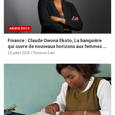
ANAYA DOCS
Finance : Claude Owona Ekoto, La banquière
qui ouvre de nouveaux horizons aux femmes et
aux PME africaines
23 juillet 2026
Florence Edie