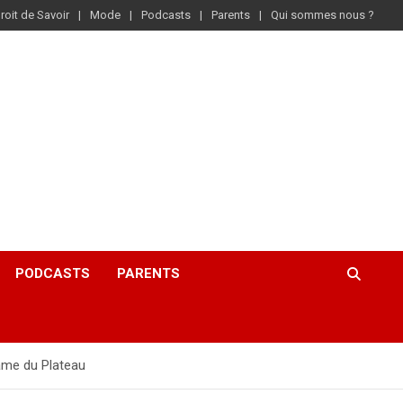
roit de Savoir
Mode
Podcasts
Parents
Qui sommes nous ?
PODCASTS
PARENTS
Dame du Plateau