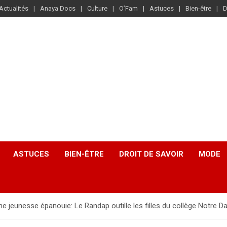
Actualités
Anaya Docs
Culture
O’Fam
Astuces
Bien-être
D
ASTUCES
BIEN-ÊTRE
DROIT DE SAVOIR
MODE
ne jeunesse épanouie: Le Randap outille les filles du collège Notre 