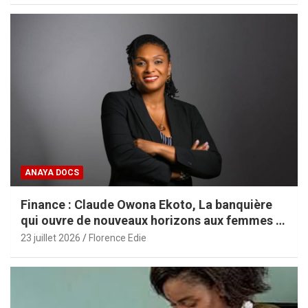
ANAYA DOCS
Finance : Claude Owona Ekoto, La banquière
qui ouvre de nouveaux horizons aux femmes et
aux PME africaines
23 juillet 2026
Florence Edie