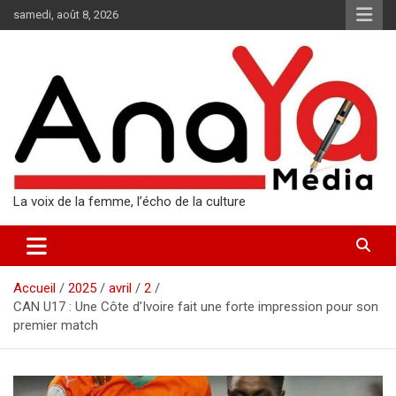
Aller
samedi, août 8, 2026
au
contenu
La voix de la femme, l’écho de la culture
Accueil
2025
avril
2
CAN U17 : Une Côte d’Ivoire fait une forte impression pour son
premier match