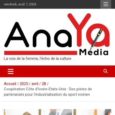
Aller
vendredi, août 7, 2026
au
contenu
La voix de la femme, l’écho de la culture
Accueil
2025
avril
28
Coopération Côte d’Ivoire-Etats-Unis : Des pistes de
partenariats pour l’industrialisation du sport ivoirien