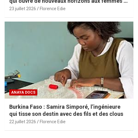
qui ouvre de nouveaux horizons aux femmes et
aux PME africaines
23 juillet 2026
Florence Edie
ANAYA DOCS
Burkina Faso : Samira Simporé, l’ingénieure
qui tisse son destin avec des fils et des clous
22 juillet 2026
Florence Edie