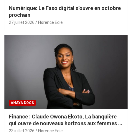
Numérique: Le Faso digital s’ouvre en octobre
prochain
27 juillet 2026
Florence Edie
ANAYA DOCS
Finance : Claude Owona Ekoto, La banquière
qui ouvre de nouveaux horizons aux femmes et
aux PME africaines
23 juillet 2026
Florence Edie