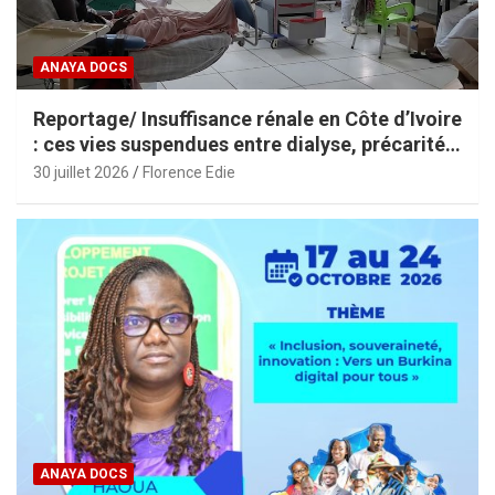
ANAYA DOCS
Reportage/ Insuffisance rénale en Côte d’Ivoire
: ces vies suspendues entre dialyse, précarité
et espoir
30 juillet 2026
Florence Edie
ANAYA DOCS