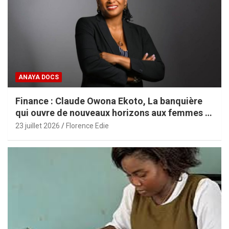
ANAYA DOCS
Finance : Claude Owona Ekoto, La banquière
qui ouvre de nouveaux horizons aux femmes et
aux PME africaines
23 juillet 2026
Florence Edie