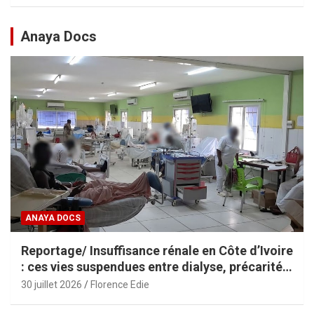
Anaya Docs
ANAYA DOCS
Reportage/ Insuffisance rénale en Côte d’Ivoire
: ces vies suspendues entre dialyse, précarité
et espoir
30 juillet 2026
Florence Edie