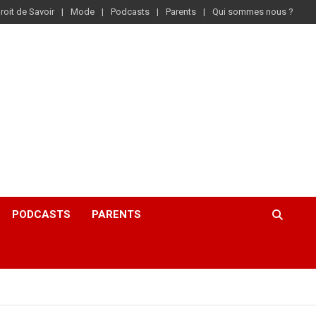
roit de Savoir
Mode
Podcasts
Parents
Qui sommes nous ?
PODCASTS
PARENTS