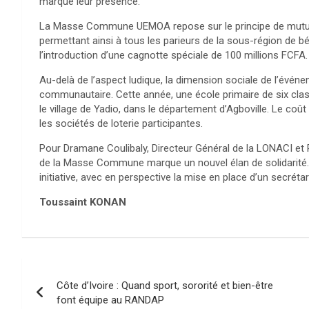
marqué leur présence.
La Masse Commune UEMOA repose sur le principe de mutual
permettant ainsi à tous les parieurs de la sous-région de bé
l’introduction d’une cagnotte spéciale de 100 millions FCFA.
Au-delà de l’aspect ludique, la dimension sociale de l’évén
communautaire. Cette année, une école primaire de six clas
le village de Yadio, dans le département d’Agboville. Le coût
les sociétés de loterie participantes.
Pour Dramane Coulibaly, Directeur Général de la LONACI et P
de la Masse Commune marque un nouvel élan de solidarité. I
initiative, avec en perspective la mise en place d’un secrét
Toussaint KONAN
Navigation
Côte d’Ivoire : Quand sport, sororité et bien-être
de
font équipe au RANDAP