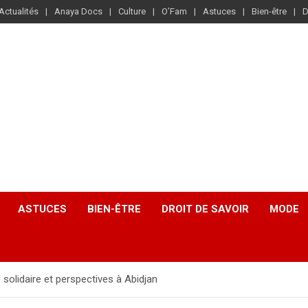
Actualités
Anaya Docs
Culture
O’Fam
Astuces
Bien-être
D
ASTUCES
BIEN-ÊTRE
DROIT DE SAVOIR
MODE
lidaire et perspectives à Abidjan