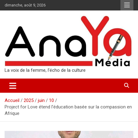
Aller
dimanche, août 9, 2026
au
contenu
La voix de la femme, l’écho de la culture
Accueil
2025
juin
10
Project for Love étend l’éducation basée sur la compassion en
Afrique