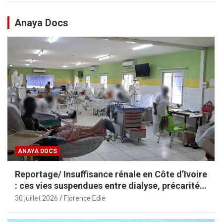
Anaya Docs
ANAYA DOCS
Reportage/ Insuffisance rénale en Côte d’Ivoire
: ces vies suspendues entre dialyse, précarité
et espoir
30 juillet 2026
Florence Edie