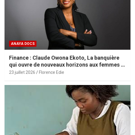
ANAYA DOCS
Finance : Claude Owona Ekoto, La banquière
qui ouvre de nouveaux horizons aux femmes et
aux PME africaines
23 juillet 2026
Florence Edie