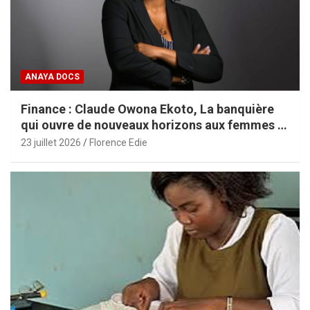
ANAYA DOCS
Finance : Claude Owona Ekoto, La banquière
qui ouvre de nouveaux horizons aux femmes et
aux PME africaines
23 juillet 2026
Florence Edie