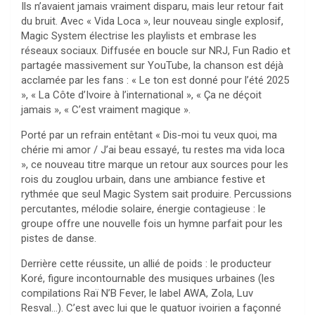
Ils n’avaient jamais vraiment disparu, mais leur retour fait
du bruit. Avec « Vida Loca », leur nouveau single explosif,
Magic System électrise les playlists et embrase les
réseaux sociaux. Diffusée en boucle sur NRJ, Fun Radio et
partagée massivement sur YouTube, la chanson est déjà
acclamée par les fans : « Le ton est donné pour l’été 2025
», « La Côte d’Ivoire à l’international », « Ça ne déçoit
jamais », « C’est vraiment magique ».
Porté par un refrain entêtant « Dis-moi tu veux quoi, ma
chérie mi amor / J’ai beau essayé, tu restes ma vida loca
», ce nouveau titre marque un retour aux sources pour les
rois du zouglou urbain, dans une ambiance festive et
rythmée que seul Magic System sait produire. Percussions
percutantes, mélodie solaire, énergie contagieuse : le
groupe offre une nouvelle fois un hymne parfait pour les
pistes de danse.
Derrière cette réussite, un allié de poids : le producteur
Koré, figure incontournable des musiques urbaines (les
compilations Raï N’B Fever, le label AWA, Zola, Luv
Resval…). C’est avec lui que le quatuor ivoirien a façonné