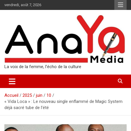
Aller
vendredi, août 7, 2026
au
contenu
La voix de la femme, l’écho de la culture
Accueil
2025
juin
10
« Vida Loca » : Le nouveau single enflammé de Magic System
déjà sacré tube de l’été