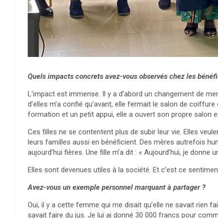
Quels impacts concrets avez-vous observés chez les bénéfi
L’impact est immense. Il y a d’abord un changement de menta
d’elles m’a confié qu’avant, elle fermait le salon de coiffure
formation et un petit appui, elle a ouvert son propre salon et
Ces filles ne se contentent plus de subir leur vie. Elles veule
leurs familles aussi en bénéficient. Des mères autrefois humi
aujourd’hui fières. Une fille m’a dit : « Aujourd’hui, je donn
Elles sont devenues utiles à la société. Et c’est ce sentiment
Avez-vous un exemple personnel marquant à partager ?
Oui, il y a cette femme qui me disait qu’elle ne savait rien fair
savait faire du jus. Je lui ai donné 30 000 francs pour comm