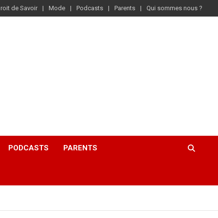
roit de Savoir
Mode
Podcasts
Parents
Qui sommes nous ?
PODCASTS
PARENTS