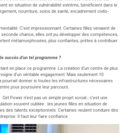
vent en situation de vulnérabilité extrême, bénéficient dans le
gement, nourriture, soins de santé, encadrement civilo-
mentalité. C’est impressionnant. Certaines filles venaient de
ette seconde chance, elles ont pu développer des compétences,
ssortent métamorphosées, plus confiantes, prêtes à contribuer
s le succès d’un tel programme ?
ettant en place ce programme. La création d’un centre de plus
émoigne d’un véritable engagement. Mais seulement 10
 pourrait donner si toutes les infrastructures nécessaires
 centre pour poursuivre leur parcours.
nt. Girl Power n’est pas un simple projet social ; c’est une
ulation souvent oubliée : les jeunes filles en situation de
elles des talents exceptionnels. Certaines veulent conduire des
reprise. Il faut leur faire confiance.