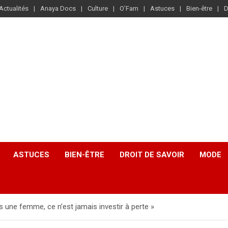
Actualités
Anaya Docs
Culture
O’Fam
Astuces
Bien-être
D
ASTUCES
BIEN-ÊTRE
DROIT DE SAVOIR
MODE
s une femme, ce n’est jamais investir à perte »