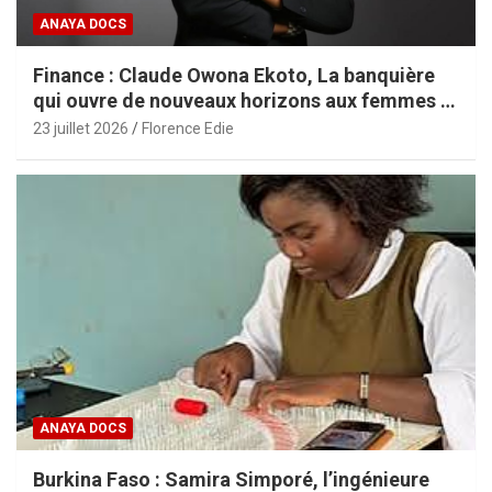
ANAYA DOCS
Finance : Claude Owona Ekoto, La banquière
qui ouvre de nouveaux horizons aux femmes et
aux PME africaines
23 juillet 2026
Florence Edie
ANAYA DOCS
Burkina Faso : Samira Simporé, l’ingénieure