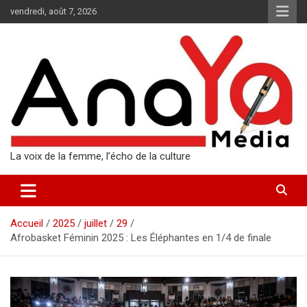
Aller
vendredi, août 7, 2026
au
contenu
La voix de la femme, l’écho de la culture
Accueil
2025
juillet
29
Afrobasket Féminin 2025 : Les Éléphantes en 1/4 de finale