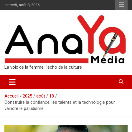
Aller
samedi, août 8, 2026
au
contenu
La voix de la femme, l’écho de la culture
Accueil
2025
août
18
Construire la confiance, les talents et la technologie pour
vaincre le paludisme