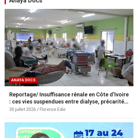
Anaya Docs
ANAYA DOCS
Reportage/ Insuffisance rénale en Côte d’Ivoire
: ces vies suspendues entre dialyse, précarité
et espoir
30 juillet 2026
Florence Edie