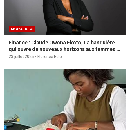
ANAYA DOCS
Finance : Claude Owona Ekoto, La banquière
qui ouvre de nouveaux horizons aux femmes et
aux PME africaines
23 juillet 2026
Florence Edie