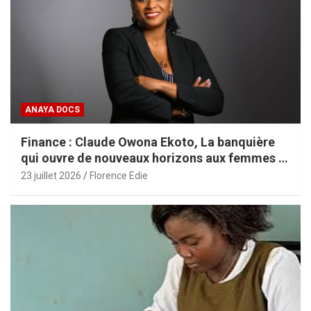
ANAYA DOCS
Finance : Claude Owona Ekoto, La banquière
qui ouvre de nouveaux horizons aux femmes et
aux PME africaines
23 juillet 2026
Florence Edie