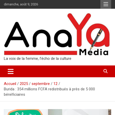
Aller
dimanche, août 9, 2026
au
contenu
La voix de la femme, l’écho de la culture
Accueil
2025
septembre
12
Burida : 354 millions FCFA redistribués à près de 5 000
bénéficiaires