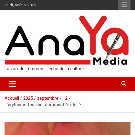
Aller
jeudi, août 6, 2026
au
contenu
La voix de la femme, l’écho de la culture
Accueil
2025
septembre
12
L’érythème fessier : comment l’éviter ?