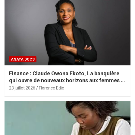
ANAYA DOCS
Finance : Claude Owona Ekoto, La banquière
qui ouvre de nouveaux horizons aux femmes et
aux PME africaines
23 juillet 2026
Florence Edie