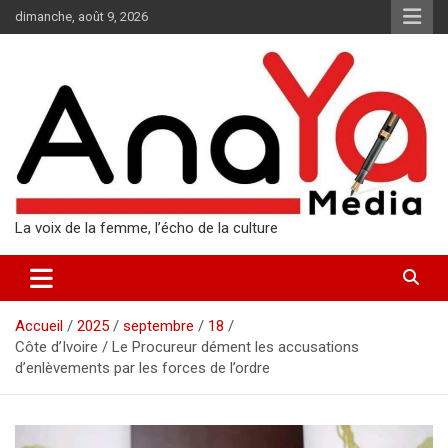
Aller
dimanche, août 9, 2026
au
contenu
La voix de la femme, l’écho de la culture
Accueil
2025
septembre
18
Côte d’Ivoire / Le Procureur dément les accusations
d’enlèvements par les forces de l’ordre