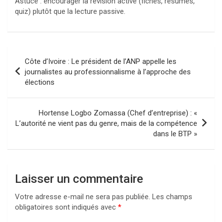
Astuce : encourager la révision active (fiches, résumés,
quiz) plutôt que la lecture passive.
Navigation
Côte d’Ivoire : Le président de l’ANP appelle les
de
journalistes au professionnalisme à l’approche des
élections
l’article
Hortense Logbo Zomassa (Chef d’entreprise) : «
L’autorité ne vient pas du genre, mais de la compétence
dans le BTP »
Laisser un commentaire
Votre adresse e-mail ne sera pas publiée.
Les champs
obligatoires sont indiqués avec
*