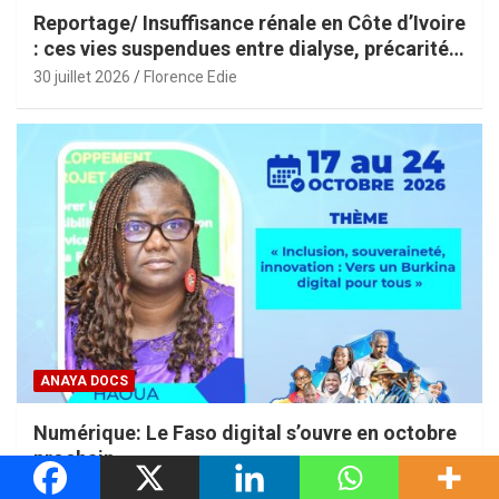
Reportage/ Insuffisance rénale en Côte d’Ivoire
: ces vies suspendues entre dialyse, précarité
et espoir
30 juillet 2026
Florence Edie
ANAYA DOCS
Numérique: Le Faso digital s’ouvre en octobre
prochain
27 juillet 2026
Florence Edie