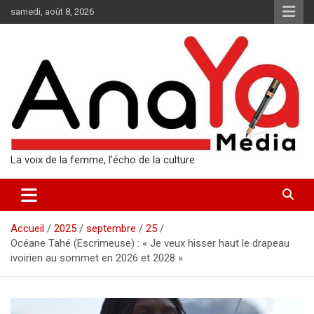
Aller
samedi, août 8, 2026
au
contenu
La voix de la femme, l’écho de la culture
Accueil
2025
septembre
25
Océane Tahé (Escrimeuse) : « Je veux hisser haut le drapeau
ivoirien au sommet en 2026 et 2028 »