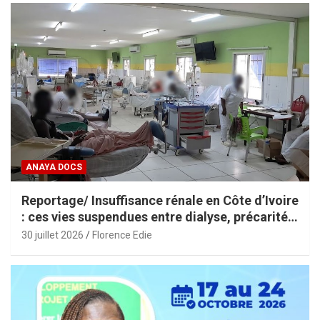
ANAYA DOCS
Reportage/ Insuffisance rénale en Côte d’Ivoire
: ces vies suspendues entre dialyse, précarité
et espoir
30 juillet 2026
Florence Edie