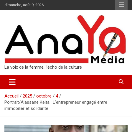
Aller
dimanche, août 9, 2026
au
contenu
La voix de la femme, l’écho de la culture
Accueil
2025
octobre
4
Portrait/Alassane Keita : L’entrepreneur engagé entre
immobilier et solidarité