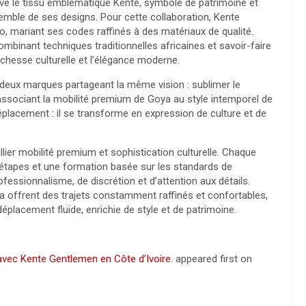
e le tissu emblématique Kente, symbole de patrimoine et
ensemble de ses designs. Pour cette collaboration, Kente
, mariant ses codes raffinés à des matériaux de qualité.
binant techniques traditionnelles africaines et savoir-faire
ichesse culturelle et l’élégance moderne.
e deux marques partageant la même vision : sublimer le
En associant la mobilité premium de Goya au style intemporel de
placement : il se transforme en expression de culture et de
ier mobilité premium et sophistication culturelle. Chaque
8 étapes et une formation basée sur les standards de
ofessionnalisme, de discrétion et d’attention aux détails.
a offrent des trajets constamment raffinés et confortables,
éplacement fluide, enrichie de style et de patrimoine.
avec Kente Gentlemen en Côte d’Ivoire.
appeared first on