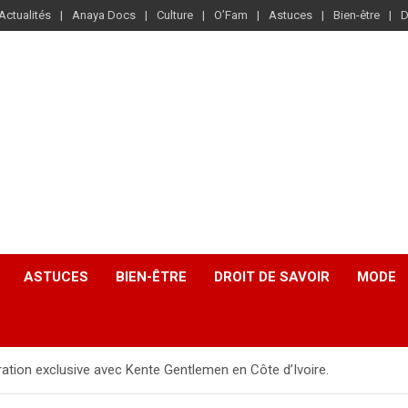
Actualités
Anaya Docs
Culture
O’Fam
Astuces
Bien-être
D
ASTUCES
BIEN-ÊTRE
DROIT DE SAVOIR
MODE
ation exclusive avec Kente Gentlemen en Côte d’Ivoire.