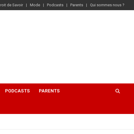
roit de Savoir
Mode
Podcasts
Parents
Qui sommes nous ?
PODCASTS
PARENTS