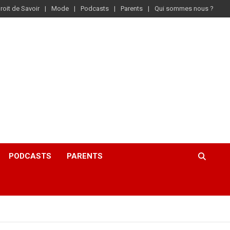
roit de Savoir
Mode
Podcasts
Parents
Qui sommes nous ?
PODCASTS
PARENTS