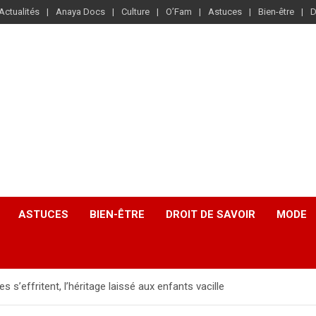
Actualités
Anaya Docs
Culture
O’Fam
Astuces
Bien-être
D
ASTUCES
BIEN-ÊTRE
DROIT DE SAVOIR
MODE
es s’effritent, l’héritage laissé aux enfants vacille