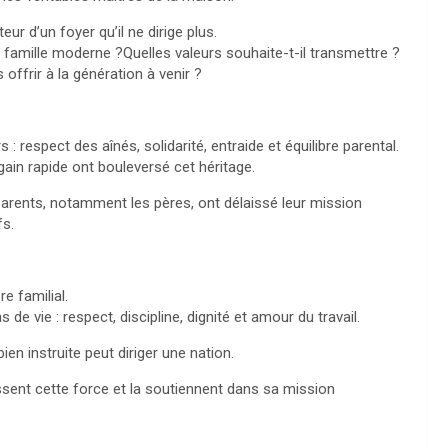
eur d’un foyer qu’il ne dirige plus.
a famille moderne ?Quelles valeurs souhaite-t-il transmettre ?
 offrir à la génération à venir ?
: respect des aînés, solidarité, entraide et équilibre parental.
ain rapide ont bouleversé cet héritage.
parents, notamment les pères, ont délaissé leur mission
fs.
e familial.
de vie : respect, discipline, dignité et amour du travail.
n instruite peut diriger une nation.
issent cette force et la soutiennent dans sa mission