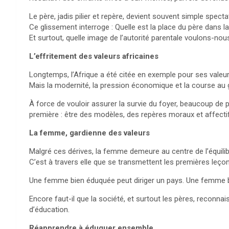
Le père, jadis pilier et repère, devient souvent simple spectat
Ce glissement interroge : Quelle est la place du père dans l
Et surtout, quelle image de l’autorité parentale voulons-nous
L’effritement des valeurs africaines
Longtemps, l’Afrique a été citée en exemple pour ses valeurs 
Mais la modernité, la pression économique et la course au g
À force de vouloir assurer la survie du foyer, beaucoup de 
première : être des modèles, des repères moraux et affecti
La femme, gardienne des valeurs
Malgré ces dérives, la femme demeure au centre de l’équilibr
C’est à travers elle que se transmettent les premières leçons 
Une femme bien éduquée peut diriger un pays. Une femme bie
Encore faut-il que la société, et surtout les pères, reconna
d’éducation.
Réapprendre à éduquer ensemble