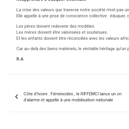
La crise des valeurs que traverse notre société n’est pas une
Elle appelle à une prise de conscience collective : éduquer, c
Les pères doivent redevenir des modèles.
Les mères doivent être valorisées et soutenues.
Et les enfants doivent être réconciliés avec les valeurs africa
Car au-delà des biens matériels, le véritable héritage qu’un p
R.A
Navigation
Côte d’Ivoire : Féminicides , le RIFFEMCI lance un cri
de
d’alarme et appelle à une mobilisation nationale
l’article