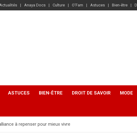
Actualités
Anaya Docs
Culture
O’Fam
Astuces
Bien-être
D
ASTUCES
BIEN-ÊTRE
DROIT DE SAVOIR
MODE
alliance à repenser pour mieux vivre