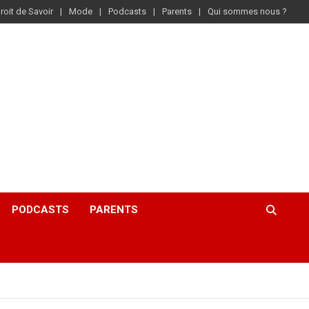
roit de Savoir
Mode
Podcasts
Parents
Qui sommes nous ?
PODCASTS
PARENTS