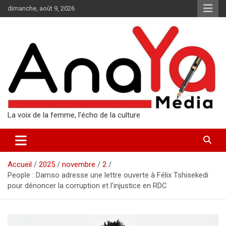
Aller
dimanche, août 9, 2026
au
contenu
La voix de la femme, l’écho de la culture
Accueil
2025
novembre
2
People : Damso adresse une lettre ouverte à Félix Tshisekedi
pour dénoncer la corruption et l’injustice en RDC