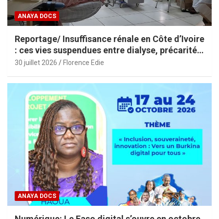
ANAYA DOCS
Reportage/ Insuffisance rénale en Côte d’Ivoire
: ces vies suspendues entre dialyse, précarité
et espoir
30 juillet 2026
Florence Edie
ANAYA DOCS
Numérique: Le Faso digital s’ouvre en octobre