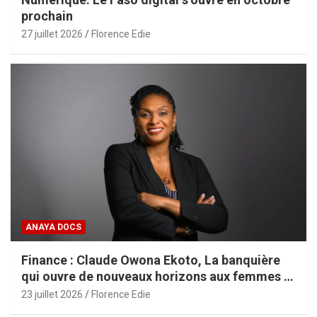
prochain
27 juillet 2026
Florence Edie
ANAYA DOCS
Finance : Claude Owona Ekoto, La banquière
qui ouvre de nouveaux horizons aux femmes et
aux PME africaines
23 juillet 2026
Florence Edie