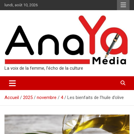
Aller
lundi, août 10, 2026
au
contenu
La voix de la femme, l’écho de la culture
Accueil
2025
novembre
4
Les bienfaits de l’huile d’olive