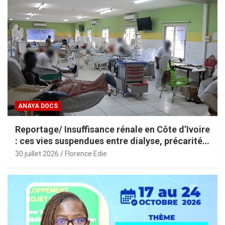
ANAYA DOCS
Reportage/ Insuffisance rénale en Côte d’Ivoire
: ces vies suspendues entre dialyse, précarité
et espoir
30 juillet 2026
Florence Edie