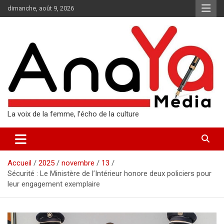
Aller
dimanche, août 9, 2026
au
contenu
La voix de la femme, l’écho de la culture
Accueil
2025
novembre
13
Sécurité : Le Ministère de l’Intérieur honore deux policiers pour
leur engagement exemplaire